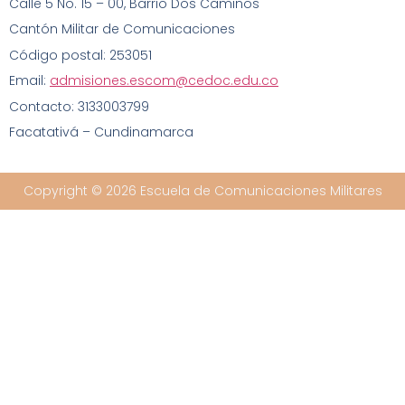
Calle 5 No. 15 – 00
, Barrio Dos Caminos
Cantón Militar de Comunicaciones
Código postal: 253051
Email:
admisiones.escom@cedoc.edu.co
Contacto: 3133003799
Facatativá – Cundinamarca
Copyright © 2026 Escuela de Comunicaciones Militares