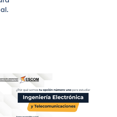
ara
al.